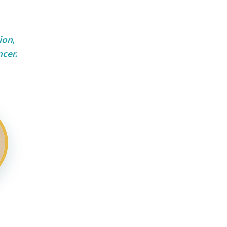
ion,
cer.