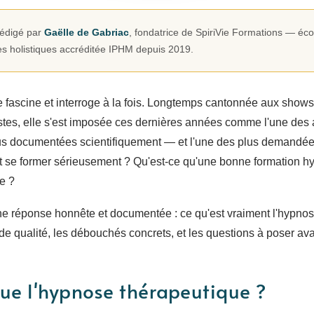
 rédigé par
Gaëlle de Gabriac
, fondatrice de SpiriVie Formations — éc
es holistiques accréditée IPHM depuis 2019.
 fascine et interroge à la fois. Longtemps cantonnée aux shows
tes, elle s'est imposée ces dernières années comme l'une des
us documentées scientifiquement — et l'une des plus demandée
 se former sérieusement ? Qu'est-ce qu'une bonne formation hy
e ?
 réponse honnête et documentée : ce qu'est vraiment l'hypnose
 de qualité, les débouchés concrets, et les questions à poser a
que l'hypnose thérapeutique ?