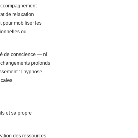
d'accompagnement
tat de relaxation
t pour mobiliser les
tionnelles ou
ié de conscience — ni
es changements profonds
issement : l'hypnose
icales.
ls et sa propre
vation des ressources