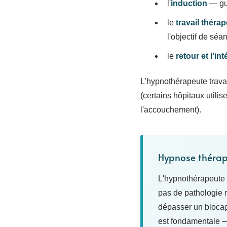
l'
induction
— gui
le
travail théra
l'objectif de séa
le
retour et l'in
L'hypnothérapeute travai
(certains hôpitaux utilis
l'accouchement).
Hypnose thérape
L'hypnothérapeute n
pas de pathologie 
dépasser un blocage
est fondamentale — 