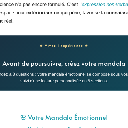
cience n’a pas encore formulé. C’est l’
expression non-verba
n espace pour
extérioriser ce qui pèse
, favorise la
connaiss
nt
réel.
★ Vivez l’expérience ★
Avant de poursuivre, créez votre mandala
dez à 8 questions : votre mandala émotionnel se compose sous vos
suivi d’une lecture personnalisée en 5 sections.
🌸 Votre Mandala Émotionnel