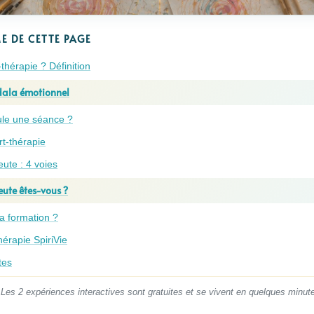
E DE CETTE PAGE
-thérapie ? Définition
dala émotionnel
le une séance ?
rt-thérapie
eute : 4 voies
ute êtes-vous ?
a formation ?
hérapie SpiriVie
tes
Les 2 expériences interactives sont gratuites et se vivent en quelques minut