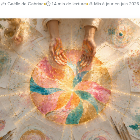
✍️ Gaëlle de Gabriac
●
⏱ 14 min de lecture
●
🎨 Mis à jour en juin 2026