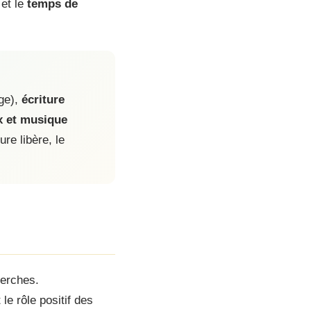
 et le
temps de
age),
écriture
x et musique
re libère, le
erches.
e rôle positif des