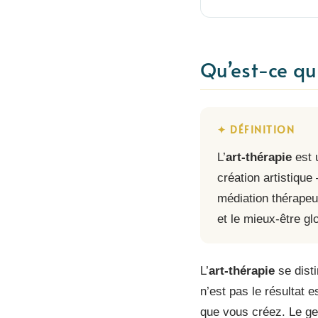
Qu’est-ce que
✦ DÉFINITION
L’
art-thérapie
est 
création artistiqu
médiation thérapeut
et le mieux-être gl
L’
art-thérapie
se disti
n’est pas le résultat 
que vous créez. Le ge