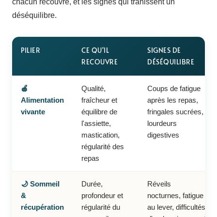
chacun recouvre, et les signes qui trahissent un
déséquilibre.
PILIER
CE QU'IL
SIGNES DE
RECOUVRE
DÉSÉQUILIBRE
🍎
Qualité,
Coups de fatigue
Alimentation
fraîcheur et
après les repas,
vivante
équilibre de
fringales sucrées,
l'assiette,
lourdeurs
mastication,
digestives
régularité des
repas
🌙 Sommeil
Durée,
Réveils
&
profondeur et
nocturnes, fatigue
récupération
régularité du
au lever, difficultés