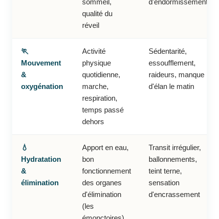
sommeil,
d'endormissement
qualité du
réveil
🏃
Activité
Sédentarité,
Mouvement
physique
essoufflement,
&
quotidienne,
raideurs, manque
oxygénation
marche,
d'élan le matin
respiration,
temps passé
dehors
💧
Apport en eau,
Transit irrégulier,
Hydratation
bon
ballonnements,
&
fonctionnement
teint terne,
élimination
des organes
sensation
d'élimination
d'encrassement
(les
émonctoires)